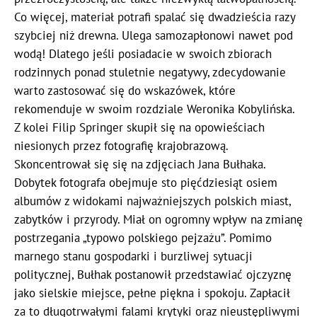
Co więcej, materiał potrafi spalać się dwadzieścia razy
szybciej niż drewna. Ulega samozapłonowi nawet pod
wodą! Dlatego jeśli posiadacie w swoich zbiorach
rodzinnych ponad stuletnie negatywy, zdecydowanie
warto zastosować się do wskazówek, które
rekomenduje w swoim rozdziale Weronika Kobylińska.
Z kolei Filip Springer skupił się na opowieściach
niesionych przez fotografię krajobrazową.
Skoncentrował się się na zdjęciach Jana Bułhaka.
Dobytek fotografa obejmuje sto pięćdziesiąt osiem
albumów z widokami najważniejszych polskich miast,
zabytków i przyrody. Miał on ogromny wpływ na zmianę
postrzegania „typowo polskiego pejzażu”. Pomimo
marnego stanu gospodarki i burzliwej sytuacji
politycznej, Bułhak postanowił przedstawiać ojczyznę
jako sielskie miejsce, pełne piękna i spokoju. Zapłacił
za to długotrwałymi falami krytyki oraz nieustępliwymi