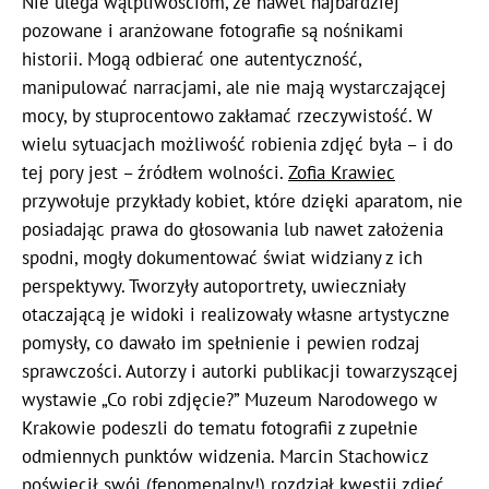
Nie ulega wątpliwościom, że nawet najbardziej
pozowane i aranżowane fotografie są nośnikami
historii. Mogą odbierać one autentyczność,
manipulować narracjami, ale nie mają wystarczającej
mocy, by stuprocentowo zakłamać rzeczywistość. W
wielu sytuacjach możliwość robienia zdjęć była – i do
tej pory jest – źródłem wolności.
Zofia Krawiec
przywołuje przykłady kobiet, które dzięki aparatom, nie
posiadając prawa do głosowania lub nawet założenia
spodni, mogły dokumentować świat widziany z ich
perspektywy. Tworzyły autoportrety, uwieczniały
otaczającą je widoki i realizowały własne artystyczne
pomysły, co dawało im spełnienie i pewien rodzaj
sprawczości. Autorzy i autorki publikacji towarzyszącej
wystawie „Co robi zdjęcie?” Muzeum Narodowego w
Krakowie podeszli do tematu fotografii z zupełnie
odmiennych punktów widzenia. Marcin Stachowicz
poświęcił swój (fenomenalny!) rozdział kwestii zdjęć