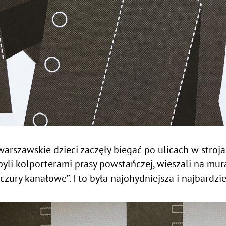
, warszawskie dzieci zaczęły biegać po ulicach w str
ni byli kolporterami prasy powstańczej, wieszali na mu
czury kanałowe”. I to była najohydniejsza i najbardzi