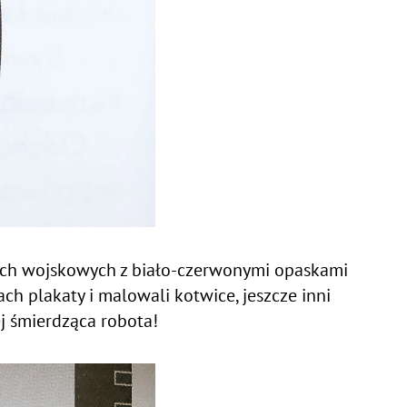
ojach wojskowych z biało-czerwonymi opaskami
rach plakaty i malowali kotwice, jeszcze inni
ej śmierdząca robota!