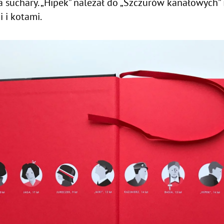
ła suchary. „Hipek” należał do „Szczurów kanałowych”
 i kotami.