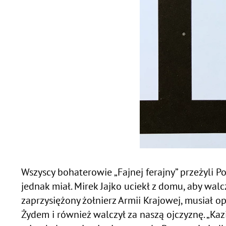
Wszyscy bohaterowie „Fajnej ferajny” przeżyli Po
jednak miał. Mirek Jajko uciekł z domu, aby wal
zaprzysiężony żołnierz Armii Krajowej, musiał o
Żydem i również walczył za naszą ojczyznę. „Ka