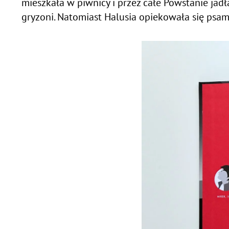
mieszkała w piwnicy i przez całe Powstanie jad
gryzoni. Natomiast Halusia opiekowała się psami