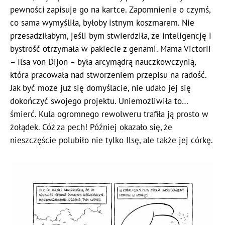
pewności zapisuje go na kartce. Zapomnienie o czymś,
co sama wymyśliła, byłoby istnym koszmarem. Nie
przesadziłabym, jeśli bym stwierdziła, że inteligencję i
bystrość otrzymała w pakiecie z genami. Mama Victorii
– Ilsa von Dijon – była arcymądrą nauczkowczynią,
która pracowała nad stworzeniem przepisu na radość.
Jak być może już się domyślacie, nie udało jej się
dokończyć swojego projektu. Uniemożliwiła to…
śmierć. Kula ogromnego rewolweru trafiła ją prosto w
żołądek. Cóż za pech! Później okazało się, że
nieszczęście polubiło nie tylko Ilsę, ale także jej córkę.