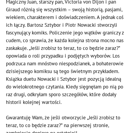
Magiczny Juan, starszy pan, Victoria von Dijon i pan
Giraud różnią się wszystkim – swoją historią, pasjami,
wiekiem, charakterem i doświadczeniem. A jednak coś
ich łączy. Bartosz Sztybor i Piotr Nowacki stworzyli
fascynujący komiks. Policzenie jego wątków graniczy z
cudem, co sprawia, że każda kolejna strona mocno nas
zaskakuje. „Jeśli zrobisz to teraz, to co będzie zaraz?”
opowiada o roli przypadku i podjętych wyborów. Los
podrzuca nam mnóstwo niespodzianek, a bohaterowie
dzisiejszego komiksu są tego świetnym przykładem.
Książka duetu Nowacki i Sztybor jest pozycją idealną
do wielokrotnego czytania. Kiedy sięgnęłam po nią po
raz drugi, odkryłam sporo szczegółów, które dodały
historii kolejnej wartości.
Gwarantuję Wam, że jeśli otworzycie „Jeśli zrobisz to
teraz, to co będzie zaraz?” na pierwszej stronie,
zamkniecie dopiero na ostatniej!