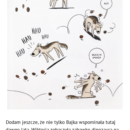
Dodam jeszcze, że nie tylko Bajka wspominała tutaj
dawne lata. Wiktoria zobaczyła zabawkę dinozaura na