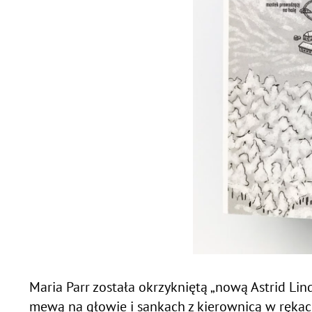
Maria Parr została okrzykniętą „nową Astrid Li
mewą na głowie i sankach z kierownicą w rękach, 