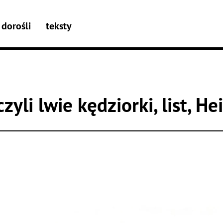
dorośli
teksty
yli lwie kędziorki, list, He