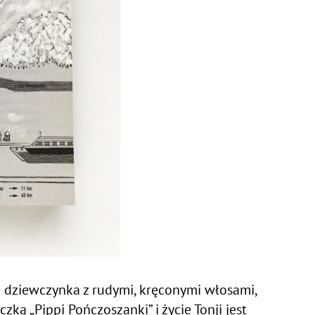
je dziewczynka z rudymi, kręconymi włosami,
ką „Pippi Pończoszanki” i życie Tonji jest