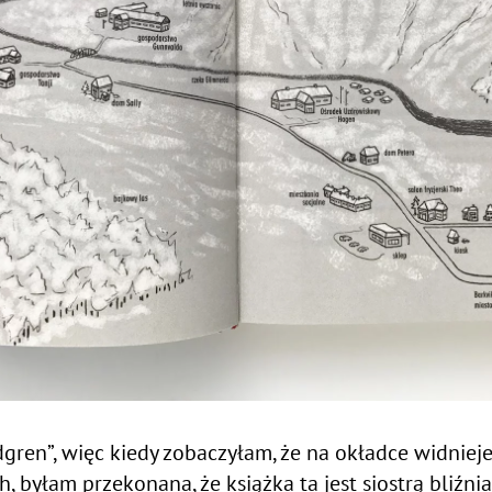
ndgren”, więc kiedy zobaczyłam, że na okładce widnie
byłam przekonana, że książka ta jest siostrą bliźniacz