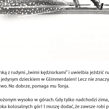
ką z rudymi „lwimi kędziorkami” i uwielbia jeździć na
st jedynym dzieckiem w Glimmerdalen! Lecz nie znaczy 
two. No dobrze, pomaga mu Tonja.
ożonym wysoko w górach. Gdy tylko nadchodzi zima, 
bka kolosalnych gór! I muszę dodać, że zawsze robi p