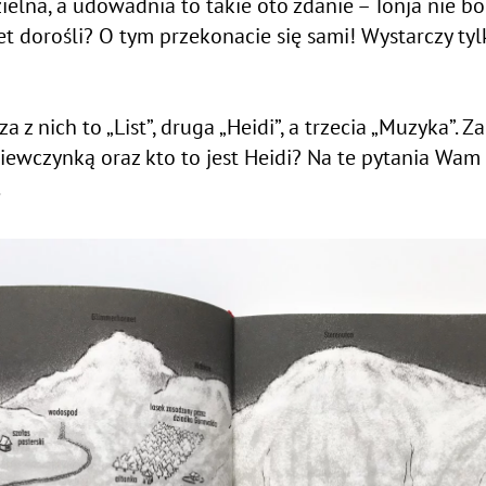
na, a udowadnia to takie oto zdanie – Tonja nie boi
 dorośli? O tym przekonacie się sami! Wystarczy tylk
za z nich to „List”, druga „Heidi”, a trzecia „Muzyka”.
iewczynką oraz kto to jest Heidi? Na te pytania Wam
.