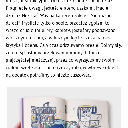
bo są „nieatrakcyjne”. Ubieracie krótkie spódniczki?
Pragniecie uwagi, jesteście atencjuszkami. Macie
dzieci? Nie stać Was na karierę i sukces. Nie macie
dzieci? Myślicie tylko o sobie, przecież egoizm to
Wasze drugie imię. My, kobiety, jesteśmy poddawane
wiecznym testom, a w każdym kącie czeka na nas
krytyka i ocena. Cały czas odczuwamy presję. Boimy się,
że nie sprostamy oczekiwaniom innych ludzi
(najczęściej mężczyzn), przez co wyrządzamy swoim
ciałom wiele zła i sporo rzeczy robimy wbrew sobie. I
na dodatek potrafimy to nieźle tuszować.