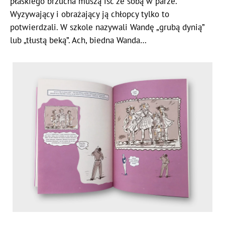
płaskiego brzucha muszą iść ze sobą w parze.
Wyzywający i obrażający ją chłopcy tylko to
potwierdzali. W szkole nazywali Wandę „grubą dynią”
lub „tłustą beką”. Ach, biedna Wanda…