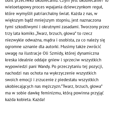
bunt przeciwko ukobiecaniu. Czym jest ukobiecanie? To
wieloetapowy proces wpajania dziewczynkom reguł,
które wymyślił patriarchalny świat. Każda z nas, w
większym bądź mniejszym stopniu, jest naznaczona
tymi szkodliwymi i okrutnymi zasadami. Tworzony przez
trzy lata komiks „Twarz, brzuch, głowa” to rzecz
niezwykle odważna, mądra i osobista, za co należy się
ogromne uznanie dla autorki. Musimy także zwrócić
uwagę na ilustracje Oli Szmidy, której dynamiczna
kreska idealnie oddaje gniew i sprzeciw wszystkich
wypowiedzi pani Wandy. Po przeczytaniu tej pozycji,
nachodzi nas ochota na wykrzyczenie wszystkich
swoich emocji i zrzucenie z piedestału wszystkich
ukobiecających nas mężczyzn.”Twarz, brzuch, głowa”
ma w sobie dawkę feminizmu, którą powinna przyjąć
każda kobieta. Każda!