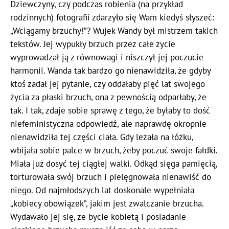
Dziewczyny, czy podczas robienia (na przykład
rodzinnych) fotografii zdarzyło się Wam kiedyś słyszeć:
„Wciągamy brzuchy!”? Wujek Wandy był mistrzem takich
tekstów. Jej wypukły brzuch przez całe życie
wyprowadzał ją z równowagi i niszczył jej poczucie
harmonii. Wanda tak bardzo go nienawidziła, że gdyby
ktoś zadał jej pytanie, czy oddałaby pięć lat swojego
życia za płaski brzuch, ona z pewnością odparłaby, że
tak. I tak, zdaje sobie sprawę z tego, że byłaby to dość
niefeministyczna odpowiedź, ale naprawdę okropnie
nienawidziła tej części ciała. Gdy leżała na łóżku,
wbijała sobie palce w brzuch, żeby poczuć swoje fałdki.
Miała już dosyć tej ciągłej walki. Odkąd sięga pamięcią,
torturowała swój brzuch i pielęgnowała nienawiść do
niego. Od najmłodszych lat doskonale wypełniała
„kobiecy obowiązek”, jakim jest zwalczanie brzucha.
Wydawało jej się, że bycie kobietą i posiadanie