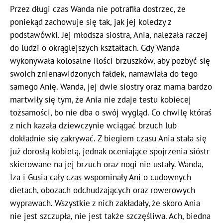
Przez długi czas Wanda nie potrafiła dostrzec, że
poniekąd zachowuje się tak, jak jej koledzy z
podstawówki. Jej młodsza siostra, Ania, należała raczej
do ludzi o okrąglejszych kształtach. Gdy Wanda
wykonywała kolosalne ilości brzuszków, aby pozbyć się
swoich znienawidzonych fałdek, namawiała do tego
samego Anię. Wanda, jej dwie siostry oraz mama bardzo
martwiły się tym, że Ania nie zdaje testu kobiecej
tożsamości, bo nie dba o swój wygląd. Co chwilę któraś
z nich kazała dziewczynie wciągać brzuch lub
dokładnie się zakrywać. Z biegiem czasu Ania stała się
już dorosłą kobietą, jednak oceniające spojrzenia sióstr
skierowane na jej brzuch oraz nogi nie ustały. Wanda,
Iza i Gusia cały czas wspominały Ani o cudownych
dietach, obozach odchudzających oraz rowerowych
wyprawach. Wszystkie z nich zakładały, że skoro Ania
nie jest szczupła, nie jest także szczęśliwa. Ach, biedna