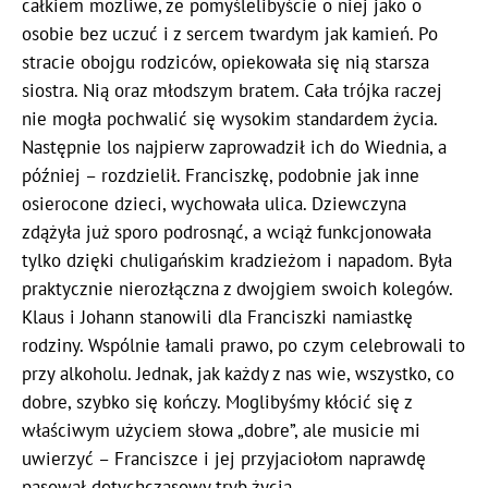
całkiem możliwe, że pomyślelibyście o niej jako o
osobie bez uczuć i z sercem twardym jak kamień. Po
stracie obojgu rodziców, opiekowała się nią starsza
siostra. Nią oraz młodszym bratem. Cała trójka raczej
nie mogła pochwalić się wysokim standardem życia.
Następnie los najpierw zaprowadził ich do Wiednia, a
później – rozdzielił. Franciszkę, podobnie jak inne
osierocone dzieci, wychowała ulica. Dziewczyna
zdążyła już sporo podrosnąć, a wciąż funkcjonowała
tylko dzięki chuligańskim kradzieżom i napadom. Była
praktycznie nierozłączna z dwojgiem swoich kolegów.
Klaus i Johann stanowili dla Franciszki namiastkę
rodziny. Wspólnie łamali prawo, po czym celebrowali to
przy alkoholu. Jednak, jak każdy z nas wie, wszystko, co
dobre, szybko się kończy. Moglibyśmy kłócić się z
właściwym użyciem słowa „dobre”, ale musicie mi
uwierzyć – Franciszce i jej przyjaciołom naprawdę
pasował dotychczasowy tryb życia.